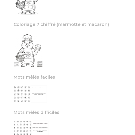
Coloriage 7 chiffré (marmotte et macaron)
Mots mêlés faciles
Mots mêlés difficiles