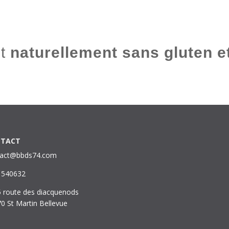
nt
naturellement sans gluten et
TACT
tact@bbds74.com
1540632
 route des diacquenods
0 St Martin Bellevue